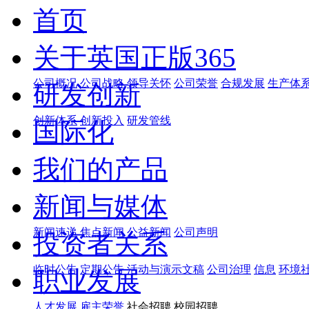
首页
关于英国正版365
公司概况
公司战略
领导关怀
公司荣誉
合规发展
生产体
研发创新
创新体系
创新投入
研发管线
国际化
我们的产品
新闻与媒体
新闻速递
焦点新闻
公益新闻
公司声明
投资者关系
临时公告
定期公告
活动与演示文稿
公司治理
信息
环境
职业发展
人才发展
雇主荣誉
社会招聘 校园招聘